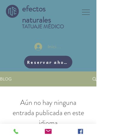
efectos
naturales
TATUAJE MÉDICO
Iniciar sesión
Reservar ahora
BLOG
Aún no hay ninguna
entrada publicada en este
idioma
Una vez que se publiquen entradas,